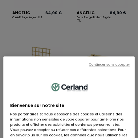
ANGELIC
64,90 €
ANGELIC
64,90 €
Carré Potager Angelic 187L
Carré Potager Podium Angelic
178L
Continuer sans accepter
ANGELIC
74,90 €
ANGELIC
49,90 €
Carré Potager En Bois Avec
Carré Potager Angelic 140L
Bienvenue sur notre site
Treillis ANGELIC
Nos partenaires et nous déposons des cookies et utilisons des
informations non sensibles de votre appareil pour améliorer nos
produits et afficher des publicités et contenus personnalisés.
Vous pouvez accepter ou refuser ces différentes opérations. Pour
en savoir plus sur les cookies, les données que nous utilisons, les