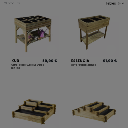
Filtres
21 produits
P
KUB
89,90 €
ESSENCIA
91,90 €
Carré Potager Surélevé En Bois
Carré Potager Essencia
Küb 100 L