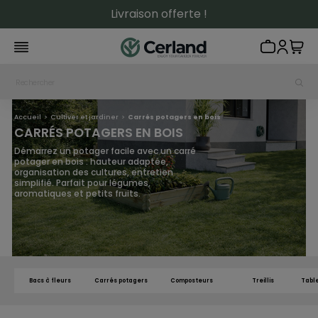
Livraison offerte !
Accueil
Cultiver et jardiner
Carrés potagers en bois
CARRÉS POTAGERS EN BOIS
Démarrez un potager facile avec un carré
potager en bois : hauteur adaptée,
organisation des cultures, entretien
simplifié. Parfait pour légumes,
aromatiques et petits fruits.
Bacs à fleurs
Carrés potagers
Composteurs
Treillis
Tabl