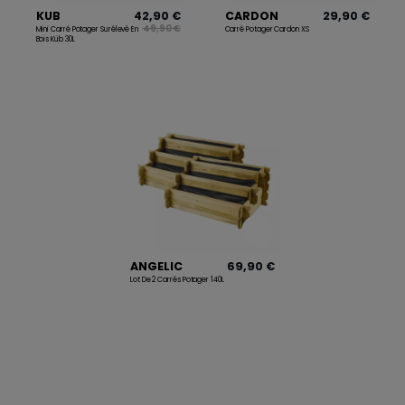
KUB
42,90 €
CARDON
29,90 €
49,90 €
Mini Carré Potager Surélevé En
Carré Potager Cardon XS
Bois Küb 30L
ANGELIC
69,90 €
Lot De 2 Carrés Potager 140L