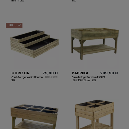
En Pin Traité
380L
-30,00 €
HORIZON
79,90 €
PAPRIKA
209,90 €
109,90 €
Carré Potager Au Sol Horizon
Carré Potager Surélevé PAPRIKA
209L
- 80 X 150 X 87cm - 270L