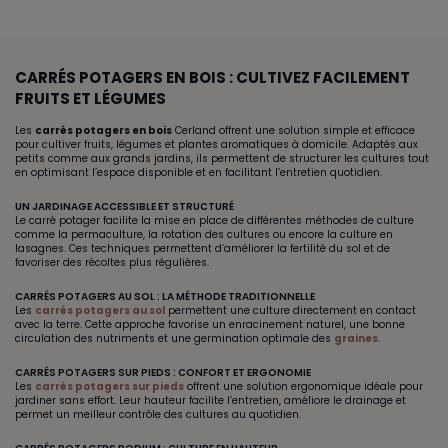
CARRÉS POTAGERS EN BOIS : CULTIVEZ FACILEMENT
FRUITS ET LÉGUMES
Les
carrés potagers en bois
Cerland offrent une solution simple et efficace
pour cultiver fruits, légumes et plantes aromatiques à domicile. Adaptés aux
petits comme aux grands jardins, ils permettent de structurer les cultures tout
en optimisant l’espace disponible et en facilitant l’entretien quotidien.
UN JARDINAGE ACCESSIBLE ET STRUCTURÉ
Le carré potager facilite la mise en place de différentes méthodes de culture
comme la permaculture, la rotation des cultures ou encore la culture en
lasagnes. Ces techniques permettent d’améliorer la fertilité du sol et de
favoriser des récoltes plus régulières.
CARRÉS POTAGERS AU SOL : LA MÉTHODE TRADITIONNELLE
Les
carrés potagers au sol
permettent une culture directement en contact
avec la terre. Cette approche favorise un enracinement naturel, une bonne
circulation des nutriments et une germination optimale des
graines
.
CARRÉS POTAGERS SUR PIEDS : CONFORT ET ERGONOMIE
Les
carrés potagers sur pieds
offrent une solution ergonomique idéale pour
jardiner sans effort. Leur hauteur facilite l’entretien, améliore le drainage et
permet un meilleur contrôle des cultures au quotidien.