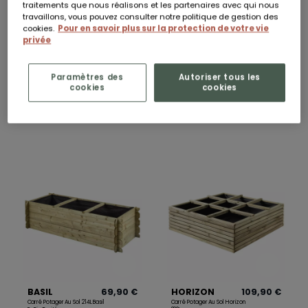
traitements que nous réalisons et les partenaires avec qui nous
travaillons, vous pouvez consulter notre politique de gestion des
cookies.
Pour en savoir plus sur la protection de votre vie
privée
Paramètres des
Autoriser tous les
cookies
cookies
ANGELIC
59,90 €
BASIL
69,90 €
Carré Potager Angelic 154L
Carré Potager Au Sol Basil 203L
BASIL
69,90 €
HORIZON
109,90 €
Carré Potager Au Sol 214L Basil
Carré Potager Au Sol Horizon