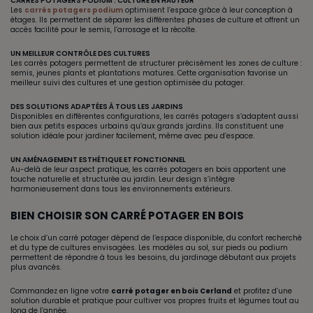
CARRÉS POTAGERS PODIUM : CULTURE EN HAUTEUR
Les
carrés potagers podium
optimisent l’espace grâce à leur conception à
étages. Ils permettent de séparer les différentes phases de culture et offrent un
accès facilité pour le semis, l’arrosage et la récolte.
UN MEILLEUR CONTRÔLE DES CULTURES
Les carrés potagers permettent de structurer précisément les zones de culture :
semis, jeunes plants et plantations matures. Cette organisation favorise un
meilleur suivi des cultures et une gestion optimisée du potager.
DES SOLUTIONS ADAPTÉES À TOUS LES JARDINS
Disponibles en différentes configurations, les carrés potagers s’adaptent aussi
bien aux petits espaces urbains qu’aux grands jardins. Ils constituent une
solution idéale pour jardiner facilement, même avec peu d’espace.
UN AMÉNAGEMENT ESTHÉTIQUE ET FONCTIONNEL
Au-delà de leur aspect pratique, les carrés potagers en bois apportent une
touche naturelle et structurée au jardin. Leur design s’intègre
harmonieusement dans tous les environnements extérieurs.
BIEN CHOISIR SON CARRÉ POTAGER EN BOIS
Le choix d’un carré potager dépend de l’espace disponible, du confort recherché
et du type de cultures envisagées. Les modèles au sol, sur pieds ou podium
permettent de répondre à tous les besoins, du jardinage débutant aux projets
plus avancés.
Commandez en ligne votre
carré potager en bois Cerland
et profitez d’une
solution durable et pratique pour cultiver vos propres fruits et légumes tout au
long de l’année.