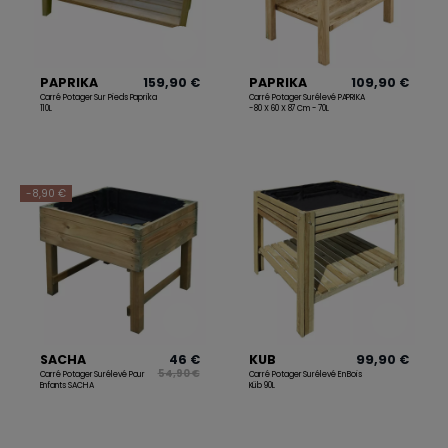
PAPRIKA
159,90 €
PAPRIKA
109,90 €
Carré Potager Sur Pieds Paprika
Carré Potager Surélevé PAPRIKA
110L
- 80 X 60 X 87 Cm - 70L
-8,90 €
SACHA
46 €
KUB
99,90 €
54,90 €
Carré Potager Surélevé Pour
Carré Potager Surélevé En Bois
Enfants SACHA
Küb 90L