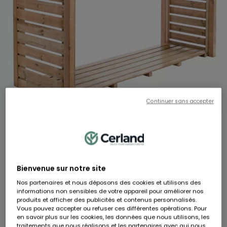
Continuer sans accepter
DALLAS
Abri bûches DALLAS XL - 183 x 89,5 x 238,5 cm
RÉF:
501339
Hauteur
Largeur
Longueur
183 cm
239 cm
90 cm
Bienvenue sur notre site
299,90 €
Nos partenaires et nous déposons des cookies et utilisons des
Dont 1,19 € d'éco-participation
informations non sensibles de votre appareil pour améliorer nos
En stock
produits et afficher des publicités et contenus personnalisés.
Vous pouvez accepter ou refuser ces différentes opérations. Pour
en savoir plus sur les cookies, les données que nous utilisons, les
Livraison à domicile sous 8 jours ouvrés
traitements que nous réalisons et les partenaires avec qui nous