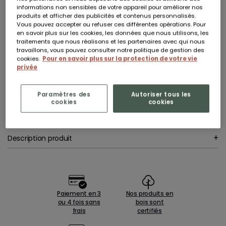
Dont 0,06 € d'éco-participation
informations non sensibles de votre appareil pour améliorer nos
En stock
produits et afficher des publicités et contenus personnalisés.
Vous pouvez accepter ou refuser ces différentes opérations. Pour
en savoir plus sur les cookies, les données que nous utilisons, les
Livraison à domicile sous 5 jours ouvrés
traitements que nous réalisons et les partenaires avec qui nous
travaillons, vous pouvez consulter notre politique de gestion des
AJOUTER AU PANIER
cookies.
Pour en savoir plus sur la protection de votre vie
privée
Vous êtes professionnel ?
Inscrivez-vous pour accéder à nos conditions préférentielles.
Plus d’informations
Paramètres des
Autoriser tous les
Apporter de la végétation à votre terrasse avec cette jardinière en feutre
cookies
cookies
géotextile à la fois durable et idéale pour cultiver des légumes ou des
plantes !
Voir la description complète
Description produit
Paiement en 3
Nos produits en
ou 4 fois sans
bois sont
frais
certifiés