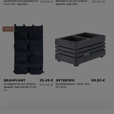
25,50 €
35,90 €
Sac plantation feutre géotextile ø 15
Balconnière 4 sacs noirs en feutre
cm 2,7 L Noir - Bag 4 Plant
géotextile - Bag 4 Plant
-50%
BAG4PLANT
20,45 €
GETEBORG
69,90 €
40,90 €
Mur végétal 8 sacs noirs en feutre
Bac Geteborg 2 pots - Lasuré - 39,4 x
géotextile - Bag 4 Plant 60 x 10 x 100
61,7 x 32 cm
cm