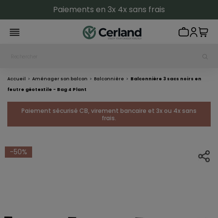
Paiements en 3x 4x sans frais
Accueil
Aménager son balcon
Balconnière
Balconnière 3 sacs noirs en
feutre géotextile - Bag 4 Plant
Paiement sécurisé CB, virement bancaire et 3x ou 4x sans
frais.
-50%