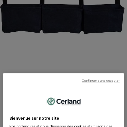
Continuer sans accepter
BAG4PLANT
Balconnière 3 sacs noirs en feutre géotextile - Bag 4 Plant
RÉF:
5431
Hauteur
Largeur
Longueur
90 cm
20 cm
5 cm
Bienvenue sur notre site
17,95 €
35,90 €
- 50%
Nos partenaires et nous déposons des cookies et utilisons des