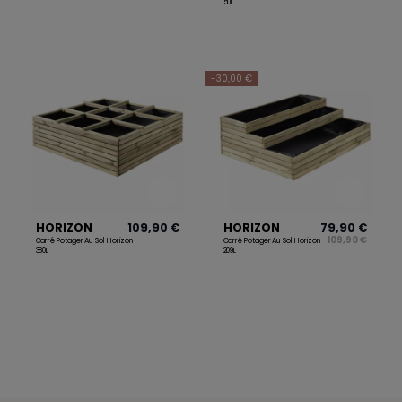
50L
-30,00 €
HORIZON
109,90 €
HORIZON
79,90 €
109,90 €
Carré Potager Au Sol Horizon
Carré Potager Au Sol Horizon
380L
209L