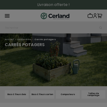
Livraison offerte !
Accueil
Jardinières
Carrés potagers
CARRÉS POTAGERS
Tables de
Bacs à fleurs bois
Bacs à fleurs corten
Composteurs
rempotage