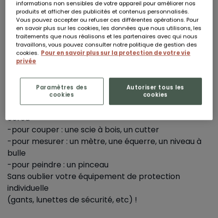
informations non sensibles de votre appareil pour améliorer nos
produits et afficher des publicités et contenus personnalisés.
Vous pouvez accepter ou refuser ces différentes opérations. Pour
en savoir plus sur les cookies, les données que nous utilisons, les
5 - ETRE BIEN OUTILLÉ
traitements que nous réalisons et les partenaires avec qui nous
travaillons, vous pouvez consulter notre politique de gestion des
Avoir les bons outils vous permettra de monter votre
cookies.
Pour en savoir plus sur la protection de votre vie
abri de jardin plus facilement et sereinement. En
privée
règle
générale, il vous faudra, pour le montage :
Paramètres des
Autoriser tous les
-pour percer : une perceuse
cookies
cookies
-pour visser : une visseuse, un tournevis, une clé à
écrou
-pour couper : une scie à bois, un cutter
-pour mesurer : un mètre, une équerre, un niveau à
bulle
-pour peindre : un pinceau
Sans oublier votre équipement de protection
individuelle
(gants, lunettes de sécurité, etc) !