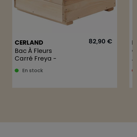
82,90 €
CERLAND
F
Bac À Fleurs
C
Carré Freya -
A
Mélèze - 40 X 40
-
En stock
X 28,5 Cm