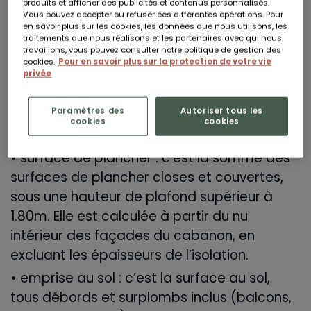
produits et afficher des publicités et contenus personnalisés.
Vous pouvez accepter ou refuser ces différentes opérations. Pour
en savoir plus sur les cookies, les données que nous utilisons, les
DÉTERMINER LA SURFACE
traitements que nous réalisons et les partenaires avec qui nous
SOUHAITÉE
travaillons, vous pouvez consulter notre politique de gestion des
cookies.
Pour en savoir plus sur la protection de votre vie
Les démarches varient en fonction des
privée
dimensions de l’abri. Il faut donc savoir
Paramètres des
Autoriser tous les
quelles mesures prendre en compte. Il y a
cookies
cookies
deux types de surfaces concernées :
• surface de plancher : c’est la somme des
surfaces de plancher closes et couvertes,
sous une hauteur de plafond supérieur à
1.80m. Elle est calculée à partir du nu
intérieur des façades du cabanon, en
excluant les épaisseurs de l’isolation.
• emprise au sol : c’est la surface au sol,
tous débords et surplombs inclus (balcons,