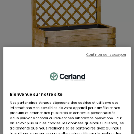
Continuer sans accepter
LIERRE
Bac à fleurs avec treillis LIERRE - 80 x 40 x 135,5 cm
RÉF:
85280330
Hauteur
Largeur
Longueur
Bienvenue sur notre site
136 cm
80 cm
40 cm
Nos partenaires et nous déposons des cookies et utilisons des
99,90 €
119,90 €
- 20,00 €
informations non sensibles de votre appareil pour améliorer nos
produits et afficher des publicités et contenus personnalisés.
Dont 0,73 € d'éco-participation
Vous pouvez accepter ou refuser ces différentes opérations. Pour
En stock
en savoir plus sur les cookies, les données que nous utilisons, les
traitements que nous réalisons et les partenaires avec qui nous
travaillons, vous pouvez consulter notre politique de gestion des
Livraison à domicile sous 5 jours ouvrés