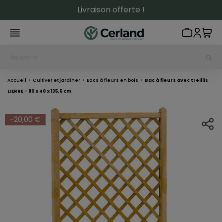
Livraison offerte !
Accueil
Cultiver et jardiner
Bacs à fleurs en bois
Bac à fleurs avec treillis
LIERRE - 80 x 40 x 135,5 cm
-20,00 €