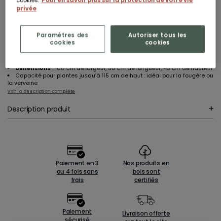
cookies.
Pour en savoir plus sur la protection de votre vie
privée
AJOUTER AU PANIER
Vous êtes professionnel ?
Paramètres des
Autoriser tous les
Inscrivez-vous pour accéder à nos conditions préférentielles.
Plus d’informations
cookies
cookies
Design simple et épuré
avec lamelles de pin européen certifié PEFC
Robustesse
avec une épaisseur de bois de 7 cm
Dimensions
: 100 cm de largeur, 50 cm de longueur, 43 cm de hauteur
Capacité pour plantes jusqu’à 115 cm de haut : idéal pour la fougère ou
la verveine
Voir la description complète
Description produit
Paiement en 3
Nos produits en
ou 4 fois sans
bois sont
frais
certifiés
Paiement
Livraison offerte
sécurisé