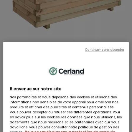
Continuer sans accepter
STOCKHOLM
Bac à fleurs rectangle en bois STOCKHOLM - 100 x 50 x 43 cm - 143 litres
RÉF:
85281108
Bienvenue sur notre site
Hauteur
Largeur
Longueur
43 cm
100 cm
50 cm
Nos partenaires et nous déposons des cookies et utilisons des
149,90 €
informations non sensibles de votre appareil pour améliorer nos
produits et afficher des publicités et contenus personnalisés.
Dont 0,80 € d'éco-participation
Vous pouvez accepter ou refuser ces différentes opérations. Pour
En stock
en savoir plus sur les cookies, les données que nous utilisons, les
traitements que nous réalisons et les partenaires avec qui nous
travaillons, vous pouvez consulter notre politique de gestion des
Livraison à domicile sous 5 jours ouvrés