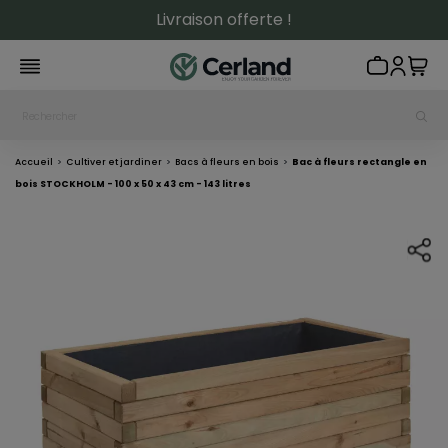
Livraison offerte !
Accueil
Cultiver et jardiner
Bacs à fleurs en bois
Bac à fleurs rectangle en
bois STOCKHOLM - 100 x 50 x 43 cm - 143 litres