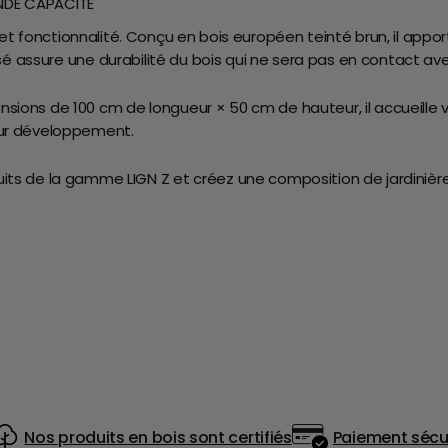
ANDE CAPACITÉ
t fonctionnalité
. Conçu en
bois européen teinté brun
, il app
sé
assure une durabilité du bois qui ne sera pas en contact ave
nsions de
100 cm de longueur × 50 cm de hauteur
, il accueille
eur développement.
its de la
gamme LIGN Z
et créez une composition de jardinièr
Nos produits en bois sont certifiés
Paiement sécu