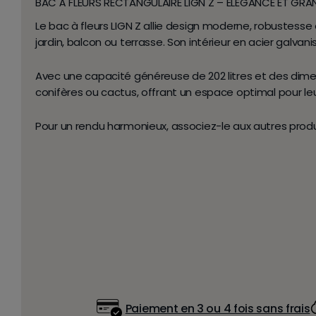
BAC À FLEURS RECTANGULAIRE LIGN Z – ÉLÉGANCE ET GR
Le
bac à fleurs LIGN Z
allie
design moderne, robustesse e
jardin, balcon ou terrasse. Son
intérieur en acier galvani
Avec une
capacité généreuse de 202 litres
et des dime
conifères ou cactus, offrant un espace optimal pour l
Pour un rendu harmonieux, associez-le aux autres produ
Paiement en 3 ou 4 fois sans frais