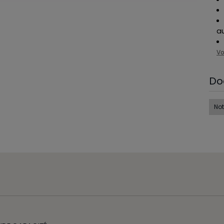
a
Vo
Do
Not