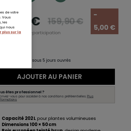
es de votre
-
54,90 €
s. Vous
159,90 €
, les
5,00 €
 qui nous
t 0,47 € d'éco-participation
 plus sur la
En stock
aison à domicile sous 5 jours ouvrés
AJOUTER AU PANIER
us êtes professionnel ?
crivez-vous pour accéder à nos conditions préférentielles.
Plus
nformations
Capacité 202 L
pour plantes volumineuses
Dimensions 100 × 50 cm
Bois européen teinté brun
, design moderne