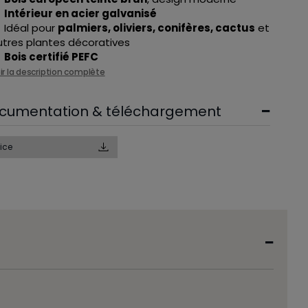
Intérieur en acier galvanisé
Idéal pour
palmiers, oliviers, conifères, cactus
et
utres plantes décoratives
Bois certifié PEFC
ir la description complète
cumentation & téléchargement
ice