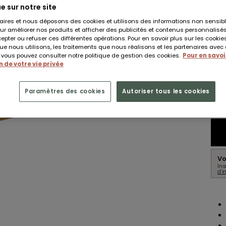
e sur notre site
aires et nous déposons des cookies et utilisons des informations non sensibl
1
ur améliorer nos produits et afficher des publicités et contenus personnalisé
pter ou refuser ces différentes opérations. Pour en savoir plus sur les cookies
e nous utilisons, les traitements que nous réalisons et les partenaires avec
Don
, vous pouvez consulter notre politique de gestion des cookies.
Pour en savoir
 de votre vie privée
Paramètres des cookies
Autoriser tous les cookies
Livr
Vo
Ins
d’i