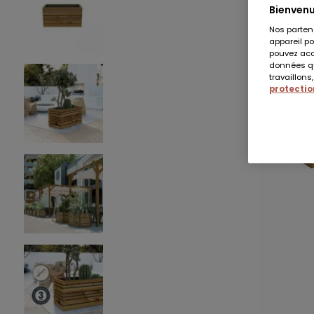
Bienvenu
Nos parten
appareil po
pouvez acce
données qu
travaillons
protection