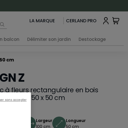
LA MARQUE
CERLAND PRO
n balcon
Délimiter son jardin
Destockage
x 50 cm
IGN Z
c à fleurs rectangulaire en bois
gn Z - 100 x 50 x 50 cm
uer sans accepter
85000389
Hauteur
Largeur
Longueur
50 cm
100 cm
50 cm