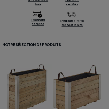
ou 4 fois sans
bois sont
frais
certifiés
Paiement
Livraison offerte
sécurisé
sur tout le site
NOTRE SÉLECTION DE PRODUITS