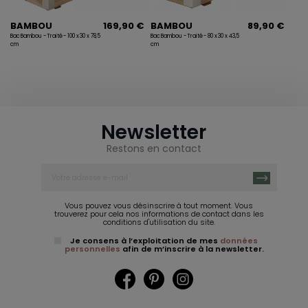
BAMBOU
169,90 €
BAMBOU
89,90 €
Bac Bambou - Traité - 100 x 30 x 78,5
Bac Bambou - Traité - 80 x 30 x 43,5
cm
cm
Newsletter
Restons en contact
Vous pouvez vous désinscrire à tout moment. Vous
trouverez pour cela nos informations de contact dans les
conditions d'utilisation du site.
Je consens à l’exploitation de mes
données
personnelles
afin de m’inscrire à la newsletter.
Facebook
Pinterest
Instagram