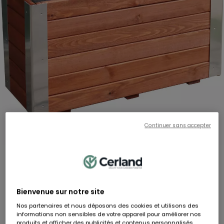
Continuer sans accepter
BAMBOU
Bac Bambou - Lasuré - 80 x 30 x 43,5 cm
RÉF:
4648
Bienvenue sur notre site
Hauteur
Largeur
Longueur
44 cm
80 cm
30 cm
Nos partenaires et nous déposons des cookies et utilisons des
99,90 €
informations non sensibles de votre appareil pour améliorer nos
produits et afficher des publicités et contenus personnalisés.
Dont 0,44 € d'éco-participation