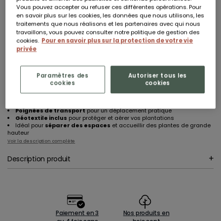
Vous pouvez accepter ou refuser ces différentes opérations. Pour
En stock
en savoir plus sur les cookies, les données que nous utilisons, les
traitements que nous réalisons et les partenaires avec qui nous
Livraison à domicile sous 5 jours ouvrés
travaillons, vous pouvez consulter notre politique de gestion des
cookies.
Pour en savoir plus sur la protection de votre vie
AJOUTER AU PANIER
privée
Vous êtes professionnel ?
Inscrivez-vous pour accéder à nos conditions préférentielles.
Plus d’informations
Paramètres des
Autoriser tous les
cookies
cookies
Pin sylvestre certifié FSC®
, respectueux de l’environnement
Lasuré
pour une meilleure durabilité et un entretien facile
Renforts en aluminium
sur les coins pour plus de solidité
Poignées de transport
pour un déplacement pratique
Géotextile inclus
pour protéger et aérer vos plantations
Idéal pour
séparer des espaces
et accueillir des plantes de grande
hauteur
Voir la description complète
Description produit
Paiement en 3
Nos produits en