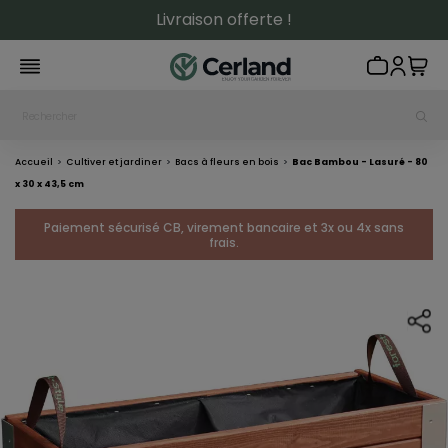
Livraison offerte !
Accueil
Cultiver et jardiner
Bacs à fleurs en bois
Bac Bambou - Lasuré - 80
x 30 x 43,5 cm
Paiement sécurisé CB, virement bancaire et 3x ou 4x sans
frais.