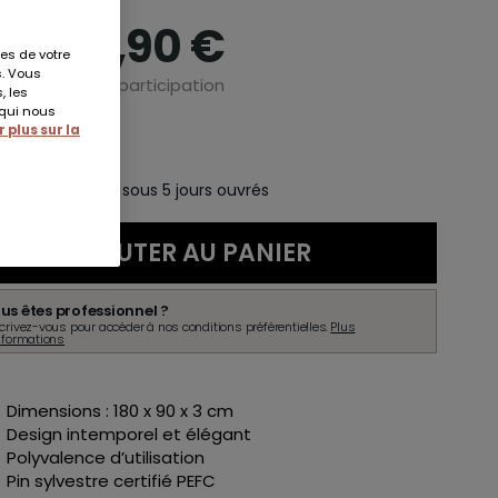
109,90 €
es de votre
s. Vous
 0,13 € d'éco-participation
, les
 qui nous
En stock
 plus sur la
aison à domicile sous 5 jours ouvrés
AJOUTER AU PANIER
us êtes professionnel ?
crivez-vous pour accéder à nos conditions préférentielles.
Plus
nformations
Dimensions : 180 x 90 x 3 cm
Design intemporel et élégant
Polyvalence d’utilisation
Pin sylvestre certifié PEFC