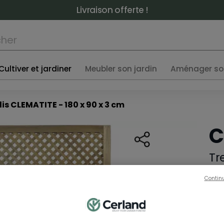
Livraison offerte !
Cultiver et jardiner
Meubler son jardin
Aménager so
llis CLEMATITE - 180 x 90 x 3 cm
C
Tr
RÉF:
Contin