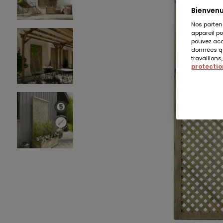
Bienvenu
Nos parten
appareil po
pouvez acce
données qu
travaillons
protection