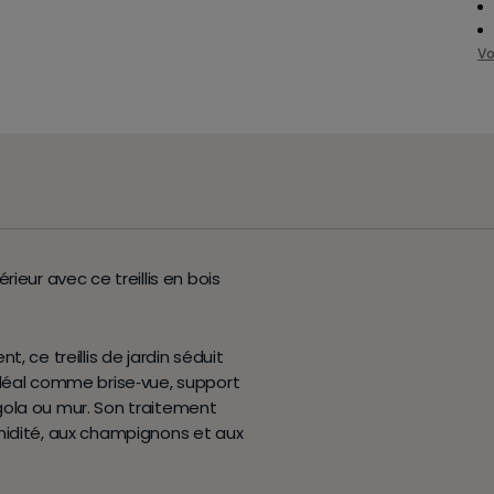
Vo
ieur avec ce treillis en bois
, ce treillis de jardin séduit
idéal comme brise‑vue, support
gola ou mur. Son traitement
midité, aux champignons et aux