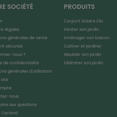
E SOCIÉTÉ
PRODUITS
on
Carport Solaire Elio
s légales
Abriter son jardin
ons générales de vente
Aménager son balcon
nt sécurisé
Cultiver et jardiner
mmes-nous ?
Meubler son jardin
ue de confidentialité
Délimiter son jardin
ons générales d'utilisation
 site
ompte
tez-nous
oire aux questions
l Cerland