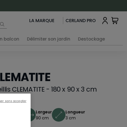
LA MARQUE
CERLAND PRO
n balcon
Délimiter son jardin
Destockage
LEMATITE
eillis CLEMATITE - 180 x 90 x 3 cm
501322
uer sans accepter
Hauteur
Largeur
Longueur
180 cm
90 cm
3 cm