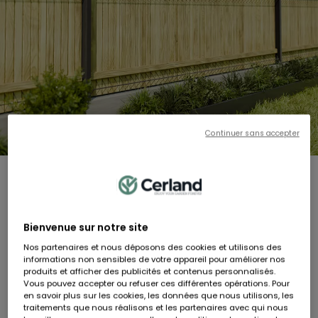
Continuer sans accepter
OKULTO
Lames d'occultation en bois OKULTO - Hauteur 153CM ép. 22mm
RÉF:
506039
159,90 €
Bienvenue sur notre site
Dont 0,49 € d'éco-participation
Nos partenaires et nous déposons des cookies et utilisons des
En stock
informations non sensibles de votre appareil pour améliorer nos
produits et afficher des publicités et contenus personnalisés.
Vous pouvez accepter ou refuser ces différentes opérations. Pour
Livraison à domicile sous 8 jours ouvrés
en savoir plus sur les cookies, les données que nous utilisons, les
traitements que nous réalisons et les partenaires avec qui nous
AJOUTER AU PANIER