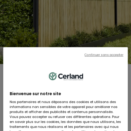
Continuer sans accepter
OKULTO
Lames d'occultation en bois OKULTO - Hauteur 193CM ép. 8cm
RÉF:
506228
89,90 €
Bienvenue sur notre site
Dont 0,23 € d'éco-participation
Nos partenaires et nous déposons des cookies et utilisons des
En stock
informations non sensibles de votre appareil pour améliorer nos
produits et afficher des publicités et contenus personnalisés.
Vous pouvez accepter ou refuser ces différentes opérations. Pour
Livraison à domicile sous 8 jours ouvrés
en savoir plus sur les cookies, les données que nous utilisons, les
traitements que nous réalisons et les partenaires avec qui nous
AJOUTER AU PANIER