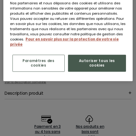
Nos partenaires et nous déposons des cookies et utilisons des
En stock
informations non sensibles de votre appareil pour améliorer nos
produits et afficher des publicités et contenus personnalisés.
Livraison à domicile sous 5 jours ouvrés
Vous pouvez accepter ou refuser ces différentes opérations. Pour
en savoir plus sur les cookies, les données que nous utilisons, les
AJOUTER AU PANIER
traitements que nous réalisons et les partenaires avec qui nous
travaillons, vous pouvez consulter notre politique de gestion des
cookies.
Pour en savoir plus sur la protection de votre vie
Vous êtes professionnel ?
privée
Inscrivez-vous pour accéder à nos conditions préférentielles.
Plus d’informations
Design élégant et intemporel
sans vis apparente
Tissu géotextile inclus
pour protéger et aérer les racines
Paramètres des
Autoriser tous les
Pin sylvestre traité autoclave 3 vert
pour une grande résistance
cookies
cookies
Dimensions compactes
adaptées aux terrasses et balcons
Certifié PEFC
: bois issu de forêts gérées durablement
Facilité d’assemblage
avec tutoriels disponibles
Voir la description complète
Description produit
Paiement en 3
Nos produits en
ou 4 fois sans
bois sont