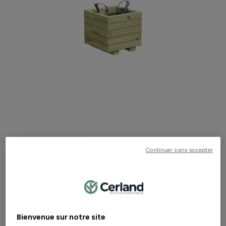
Continuer sans accepter
BAROQUE
Bac à fleurs carré Baroque - 30 x 30 x 28 cm
RÉF:
500397
Hauteur
Largeur
Longueur
28 cm
30 cm
30 cm
49,90 €
Bienvenue sur notre site
Dont 0,23 € d'éco-participation