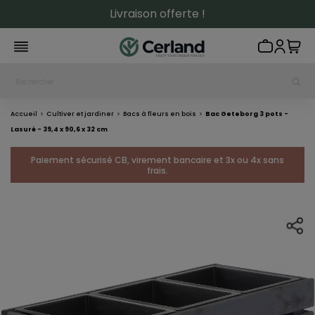
Livraison offerte !
Accueil
Cultiver et jardiner
Bacs à fleurs en bois
Bac Geteborg 3 pots -
Lasuré - 39,4 x 90,6 x 32 cm
Paiement sécurisé CB, virement bancaire et 3x ou 4x sans
frais.