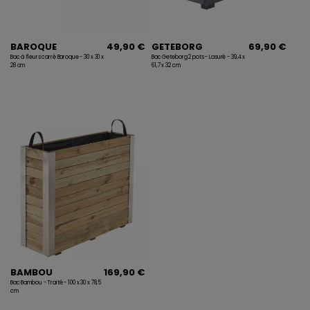
BAROQUE
49,90 €
GETEBORG
69,90 €
Bac à fleurs carré Baroque - 30 x 30 x
Bac Geteborg 2 pots - Lasuré - 39,4 x
28 cm
61,7 x 32 cm
BAMBOU
169,90 €
Bac Bambou - Traité - 100 x 30 x 78,5
cm