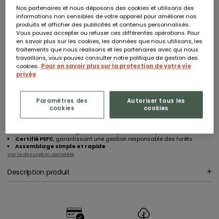
Nos partenaires et nous déposons des cookies et utilisons des
En stock - derniers articles restants
informations non sensibles de votre appareil pour améliorer nos
produits et afficher des publicités et contenus personnalisés.
Livraison à domicile sous 5 jours ouvrés
Vous pouvez accepter ou refuser ces différentes opérations. Pour
en savoir plus sur les cookies, les données que nous utilisons, les
AJOUTER AU PANIER
traitements que nous réalisons et les partenaires avec qui nous
travaillons, vous pouvez consulter notre politique de gestion des
cookies.
Pour en savoir plus sur la protection de votre vie
Vous êtes professionnel ?
Inscrivez-vous pour accéder à nos conditions préférentielles.
Plus d’informations
privée
3 compartiments distincts en plastique recyclé
pour diversifier
vos plantations
Paramètres des
Autoriser tous les
Pin sylvestre lasuré
gris anthracite pour un style moderne et une
cookies
cookies
meilleure durabilité
Organisation optimale
: chaque plante profite d’un espace adapté
à ses besoins
Facilité d’entretien
grâce aux compartiments séparés
Certifié PEFC
, garantissant une gestion responsable des forêts
Assemblage simple et rapide
Voir la description complète
Description produit