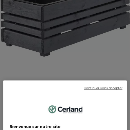
Continuer sans accepter
GETEBORG
Bac Geteborg 3 pots - Lasuré - 39,4 x 90,6 x 32 cm
RÉF:
504681
Hauteur
Largeur
Longueur
32 cm
39 cm
91 cm
79,90 €
Bienvenue sur notre site
Dont 0,36 € d'éco-participation