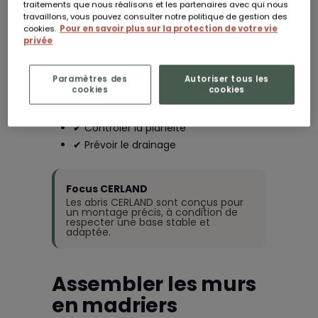
traitements que nous réalisons et les partenaires avec qui nous
Support
Niveau
travaillons, vous pouvez consulter notre politique de gestion des
adapté
parfait
cookies.
Pour en savoir plus sur la protection de votre vie
privée
Dalle béton,
Un sol bien
plots ou
nivelé évite les
fondation selon
déformations.
l’usage.
Paramètres des
Autoriser tous les
cookies
cookies
✔ Vérifier l’équerrage
✔ Contrôler la planéité
✔ Prévoir le drainage
Focus CERLAND
Les abris CERLAND sont conçus pour
un montage précis, à condition de
respecter une base stable et
adaptée.
Assembler les murs
en madriers