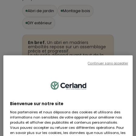
Abri de jardin
Montage bois
DIY extérieur
En bref.
Un abri en madriers
emboîtés repose sur un assemblage
précis et progressif.
La réussite dépend avant tout de la
préparation du sol et du respect des
étapes.
Continuer sans accepter
Un montage soigné garantit stabilité
et durabilité.
Préparer le terrain
avant le montage
Bienvenue sur notre site
Nos partenaires et nous déposons des cookies et utilisons des
Une base stable et parfaitement plane est
informations non sensibles de votre appareil pour améliorer nos
indispensable pour monter correctement
produits et afficher des publicités et contenus personnalisés.
un abri en madriers emboîtés.
Vous pouvez accepter ou refuser ces différentes opérations. Pour
en savoir plus sur les cookies, les données que nous utilisons, les