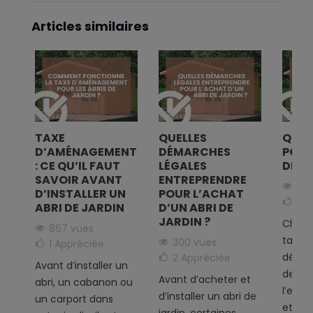
Articles similaires
TAXE
QUELLES
QUEL
D’AMÉNAGEMENT
DÉMARCHES
POUR
E
: CE QU’IL FAUT
LÉGALES
DE J
T
SAVOIR AVANT
ENTREPRENDRE
301
SA
D’INSTALLER UN
POUR L’ACHAT
5
A
ABRI DE JARDIN
D’UN ABRI DE
JARDIN ?
Choisi
867 vues
taille 
300 vues
1
Appréciée
dépen
2
Appréciée
Avant d’installer un
de l’u
Avant d’acheter et
r
abri, un cabanon ou
l’espa
d’installer un abri de
un carport dans
et des 
jardin, certaines