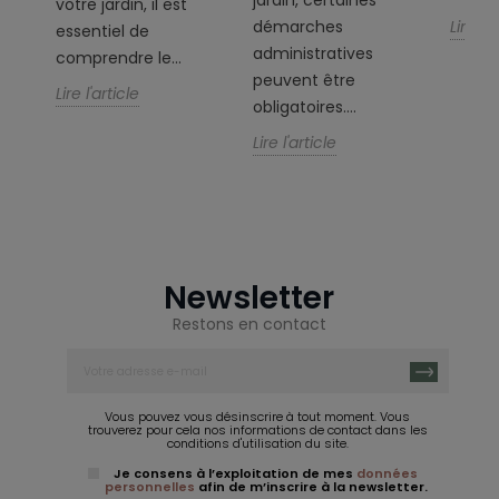
par
votre jardin, il est
démarches
Lire l'a
on
essentiel de
administratives
comprendre le...
peuvent être
Lire l'article
obligatoires....
Lire l'article
Newsletter
Restons en contact
Vous pouvez vous désinscrire à tout moment. Vous
trouverez pour cela nos informations de contact dans les
conditions d'utilisation du site.
Je consens à l’exploitation de mes
données
personnelles
afin de m’inscrire à la newsletter.