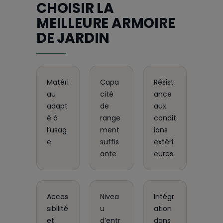
CHOISIR LA
MEILLEURE ARMOIRE
DE JARDIN
Matéri
Capa
Résist
au
cité
ance
adapt
de
aux
é à
range
condit
l’usag
ment
ions
e
suffis
extéri
ante
eures
Acces
Nivea
Intégr
sibilité
u
ation
et
d’entr
dans