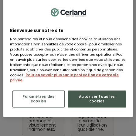
FAQ
POURQUOI CHOISIR
Bienvenue sur notre site
UNE ARMOIRE DE
Nos partenaires et nous déposons des cookies et utilisons des
informations non sensibles de votre appareil pour améliorer nos
JARDIN
produits et afficher des publicités et contenus personnalisés.
Vous pouvez accepter ou refuser ces différentes opérations. Pour
en savoir plus sur les cookies, les données que nous utilisons, les
traitements que nous réalisons et les partenaires avec qui nous
L’armoire de jardin offre un compromis
travaillons, vous pouvez consulter notre politique de gestion des
idéal entre coffre et abri, en structurant le
cookies.
Pour en savoir plus sur la protection de votre vie
rangement extérieur sans encombrer
privée
l’espace.
Un rôle
Un rôle
Paramètres des
Autoriser tous les
cookies
cookies
esthétique
fonctionnel
Elle permet
Elle protège
de conserver
les
un extérieur
équipements
ordonné et
et simplifie
visuellement
leur utilisation
harmonieux.
quotidienne.