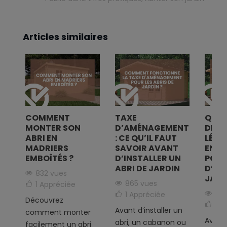
Articles similaires
COMMENT
TAXE
QUEL
C
MONTER SON
D’AMÉNAGEMENT
DÉM
NE
ABRI EN
: CE QU’IL FAUT
LÉGA
MADRIERS
SAVOIR AVANT
ENTR
EMBOÎTÉS ?
D’INSTALLER UN
POUR
ABRI DE JARDIN
D’UN
832 vues
JARD
865 vues
1
Appréciée
298
1
Appréciée
Découvrez
2
A
Avant d’installer un
comment monter
Avant 
abri, un cabanon ou
facilement un abri