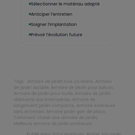
Sélectionner le matériau adapté
Anticiper l’entretien
Soigner l’implantation
Prévoir l’évolution future
Tags :
Armoire de jardin bois ou résine
,
Armoire
de jardin durable
,
Armoire de jardin pour balcon
,
Armoire de jardin pour outils
,
Armoire de jardin
résistante aux intempéries
,
Armoire de
rangement jardin compacte
,
Armoire extérieure
sans entretien
,
Armoire jardin gain de place
,
Comment choisir une armoire de jardin
,
Meilleure armoire de jardin extérieure
Publié dans:
Infos pratiques
,
Abriter son jardin