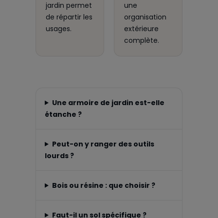
jardin permet
une
de répartir les
organisation
usages.
extérieure
complète.
Une armoire de jardin est-elle
étanche ?
Peut-on y ranger des outils
lourds ?
Bois ou résine : que choisir ?
Faut-il un sol spécifique ?