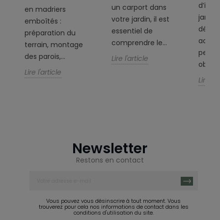
d’inst
un carport dans
en madriers
jardin
votre jardin, il est
emboîtés :
,
déma
essentiel de
préparation du
admini
comprendre le...
terrain, montage
peuve
des parois,...
Lire l'article
obligat
Lire l'article
Lire l'a
Newsletter
Restons en contact
Vous pouvez vous désinscrire à tout moment. Vous
trouverez pour cela nos informations de contact dans les
conditions d'utilisation du site.