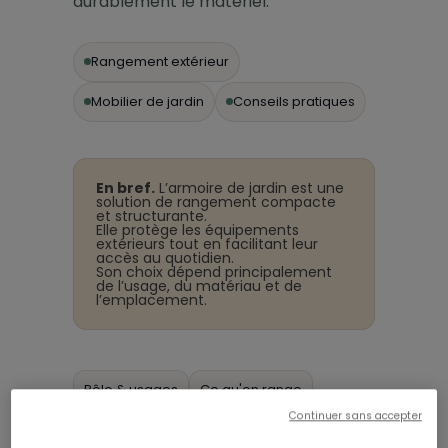
durablement le matériel.
Rangement extérieur
Mobilier de jardin
Conseils pratiques
En bref.
L’armoire de jardin est une
solution de rangement compacte
et structurante.
Elle protège les équipements
extérieurs tout en facilitant leur
accès au quotidien.
Son choix dépend principalement
de l’usage, du matériau et de
l’emplacement.
Rôle & usages
Ce qu'on range
Continuer sans accepter
Critères clés
Entretien
Associations